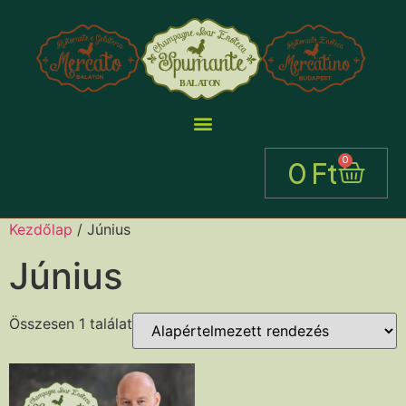
0
0
Ft
Kezdőlap
/ Június
Június
Összesen 1 találat