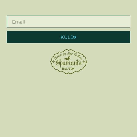
KÜLD
A Mercato csapata bemutatja a Spumante Champagne Bárt!
A pezsgő nyári esték, a fényűző pompa és a luxus helyszíne
ez…
FACEBOOK
INSTAGRAM